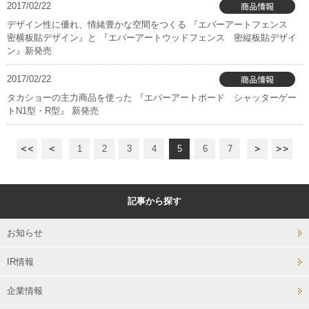
2017/02/22
デザイン性に優れ、情緒豊かな空間をつくる 『エバーアートフェンス
密横板貼デザイン』と 『エバーアートウッドフェンス 密縦板貼デザイ
ン』新発売
2017/02/22
タカショーの主力商品を使った 『エバーアートボード シャッターゲー
トN1型・R型』 新発売
1
2
3
4
5
6
7
記事から探す
お知らせ
IR情報
企業情報