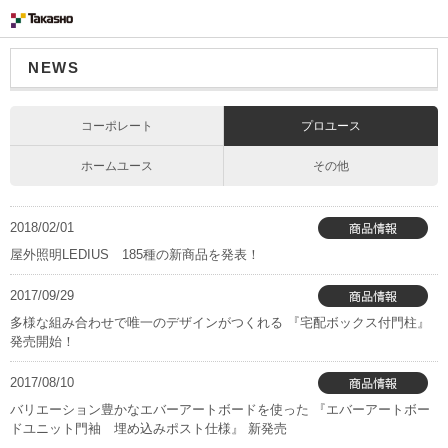
NEWS
コーポレート
プロユース
ホームユース
その他
2018/02/01
屋外照明LEDIUS 185種の新商品を発表！
2017/09/29
多様な組み合わせで唯一のデザインがつくれる 『宅配ボックス付門柱』
発売開始！
2017/08/10
バリエーション豊かなエバーアートボードを使った 『エバーアートボー
ドユニット門袖 埋め込みポスト仕様』 新発売