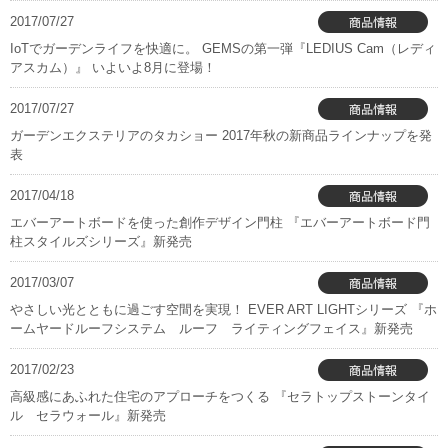
2017/07/27
IoTでガーデンライフを快適に。 GEMSの第一弾『LEDIUS Cam（レディ
アスカム）』 いよいよ8月に登場！
2017/07/27
ガーデンエクステリアのタカショー 2017年秋の新商品ラインナップを発
表
2017/04/18
エバーアートボードを使った創作デザイン門柱 『エバーアートボード門
柱スタイルズシリーズ』新発売
2017/03/07
やさしい光とともに過ごす空間を実現！ EVER ART LIGHTシリーズ 『ホ
ームヤードルーフシステム ルーフ ライティングフェイス』新発売
2017/02/23
高級感にあふれた住宅のアプローチをつくる 『セラトップストーンタイ
ル セラウォール』新発売