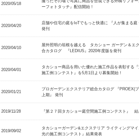
撮ったその場で写真に商品を合成できる外構リフォー
2020/05/18
ーフォトタッチ』配信開始！
店舗や住宅の庭をIoTでもっと快適に 『人が集まる庭
2020/04/20
発刊
屋外照明の垣根を越える タカショー ガーデン＆エ
2020/04/10
合カタログ 『LEDIUS』2020年度版を発刊
タカショー商品を用いた優れた施工作品を表彰する『第
2020/04/01
施工例コンテスト』を5月1日より募集開始！
プロガーデンエクステリア総合カタログ 『PROEX(プロ
2020/01/21
上期』 発刊
2019/11/28
『第２７回タカショー庭空間施工例コンテスト』 結
タカショーガーデン&エクステリア ライティングマイ
2019/09/02
光の施工例コンテスト』結果発表