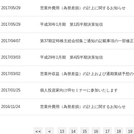
2017/05/29
営業外費用（為替差損）の計上に関するお知らせ
2017/05/29
平成30年1月期 第1四半期決算短信
2017/04/07
第37期定時株主総会招集ご通知の記載事項の一部修
2017/03/03
平成29年1月期 第4四半期決算短信
2017/03/02
営業外収益（為替差益）の計上および通期業績予想の
2017/01/25
個人投資家向けIRセミナーに参加いたします
2016/11/24
営業外費用（為替差損）の計上に関するお知らせ
13
14
15
16
17
18
19