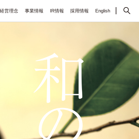
経営理念
事業情報
IR情報
採用情報
English
ご挨拶
プロユース
経営情報
新卒採用TOP
企業理念
ホームユース
IRライブラリ
先輩社員インタビュー
トワーク
行動規範
ガーデナーズジャパン
株式情報
採用関連動画
ーム
海外事業
業務推移
募集要項（中途）
青山ガーデン
持続可能な取り組み
タカショーの魅力
１分早わかり
株主優待制度